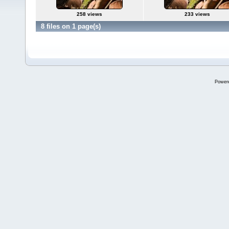
258 views
233 views
8 files on 1 page(s)
Power