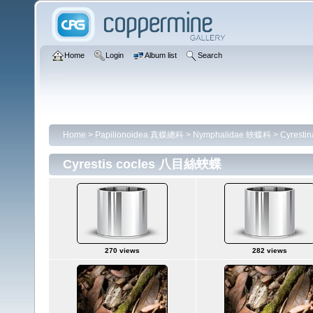
Home
Login
Album list
Search
Home
>
Papilionoidea 真蝶總科
>
Nymphalidae 蛺蝶科
>
Cyrest
Cyrestis cocles 八目絲蛺蝶
270 views
282 views